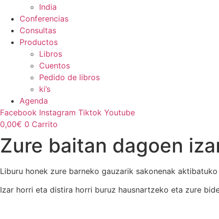
India
Conferencias
Consultas
Productos
Libros
Cuentos
Pedido de libros
ki’s
Agenda
Facebook
Instagram
Tiktok
Youtube
0,00
€
0
Carrito
Zure baitan dagoen iza
Liburu honek zure barneko gauzarik sakonenak aktibatuko d
Izar horri eta distira horri buruz hausnartzeko eta zure bid