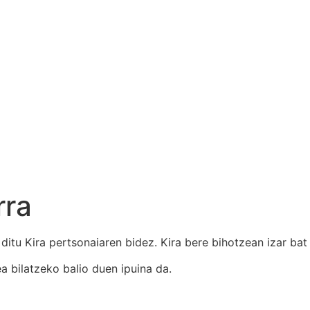
rra
itu Kira pertsonaiaren bidez. Kira bere bihotzean izar bat
ea bilatzeko balio duen ipuina da.