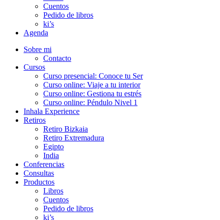
Cuentos
Pedido de libros
ki’s
Agenda
Sobre mi
Contacto
Cursos
Curso presencial: Conoce tu Ser
Curso online: Viaje a tu interior
Curso online: Gestiona tu estrés
Curso online: Péndulo Nivel 1
Inhala Experience
Retiros
Retiro Bizkaia
Retiro Extremadura
Egipto
India
Conferencias
Consultas
Productos
Libros
Cuentos
Pedido de libros
ki’s