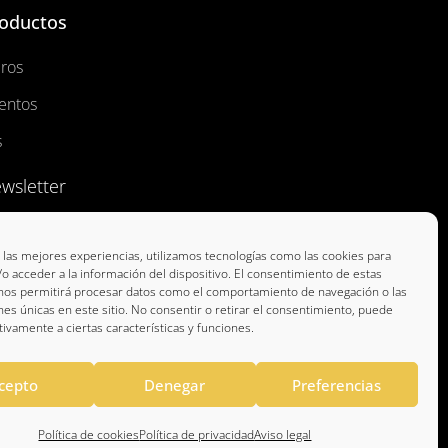
oductos
bros
entos
s
wsletter
 las mejores experiencias, utilizamos tecnologías como las cookies para
o acceder a la información del dispositivo. El consentimiento de estas
 nos permitirá procesar datos como el comportamiento de navegación o las
ones únicas en este sitio. No consentir o retirar el consentimiento, puede
tivamente a ciertas características y funciones.
cepto
Denegar
Preferencias
Política de cookies
Política de privacidad
Aviso legal