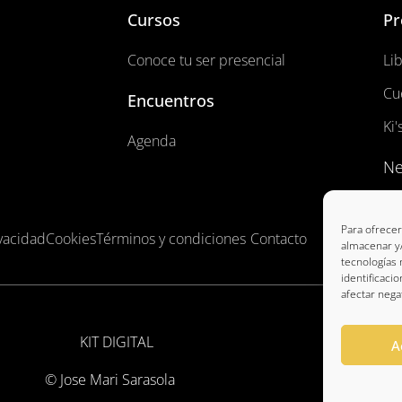
Cursos
Pr
Conoce tu ser presencial
Li
Cu
Encuentros
Ki'
Agenda
Ne
Para ofrecer
vacidad
Cookies
Términos y condiciones
Contacto
almacenar y/
tecnologías
identificaci
afectar nega
A
© Jose Mari Sarasola