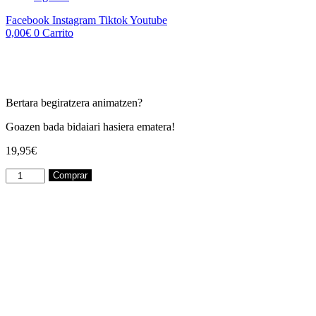
Facebook
Instagram
Tiktok
Youtube
0,00
€
0
Carrito
Bertara begiratzera animatzen?
Goazen bada bidaiari hasiera ematera!
19,95
€
Zure
Comprar
bihotzean
cantidad