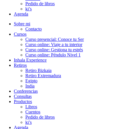
Pedido de libros
ki’s
Agenda
Sobre mi
Contacto
Cursos
Curso presencial: Conoce tu Ser
Curso online: Viaje a tu interior
Curso online: Gestiona tu estrés
Curso online: Péndulo Nivel 1
Inhala Experience
Retiros
Retiro Bizkaia
Retiro Extremadura
Egipto
India
Conferencias
Consultas
Productos
Libros
Cuentos
Pedido de libros
ki’s
Agenda