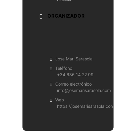
ORGANIZADOR
Jose Mari Sarasola
Teléfono
+34 636 14 22 99
Correo electrónico
info@josemarisarasola.com
Web
https://josemarisarasola.com/