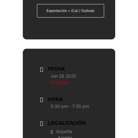
Exportación + iCal / Outlook
FECHA
Jun 25 2025
Finalizdo!
HORA
5:30 pm - 7:30 pm
LOCALIZACIÓN
Azpeitia
Azpeitia