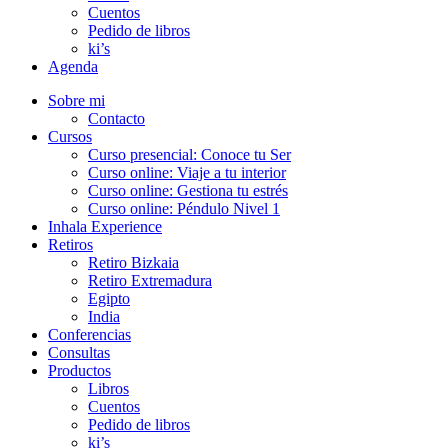
Cuentos
Pedido de libros
ki’s
Agenda
Sobre mi
Contacto
Cursos
Curso presencial: Conoce tu Ser
Curso online: Viaje a tu interior
Curso online: Gestiona tu estrés
Curso online: Péndulo Nivel 1
Inhala Experience
Retiros
Retiro Bizkaia
Retiro Extremadura
Egipto
India
Conferencias
Consultas
Productos
Libros
Cuentos
Pedido de libros
ki’s