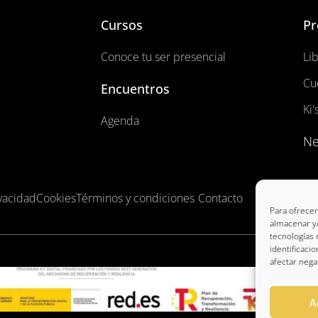
Cursos
Pr
Conoce tu ser presencial
Li
Cu
Encuentros
Ki'
Agenda
Ne
vacidad
Cookies
Términos y condiciones
Contacto
Para ofrecer
almacenar y/
tecnologías
identificaci
afectar nega
A