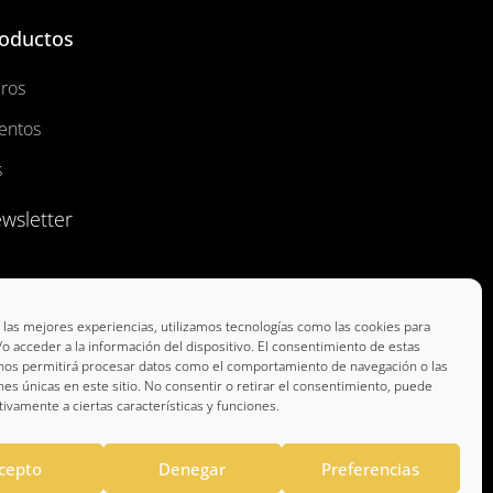
oductos
bros
entos
s
wsletter
 las mejores experiencias, utilizamos tecnologías como las cookies para
o acceder a la información del dispositivo. El consentimiento de estas
 nos permitirá procesar datos como el comportamiento de navegación o las
ones únicas en este sitio. No consentir o retirar el consentimiento, puede
tivamente a ciertas características y funciones.
cepto
Denegar
Preferencias