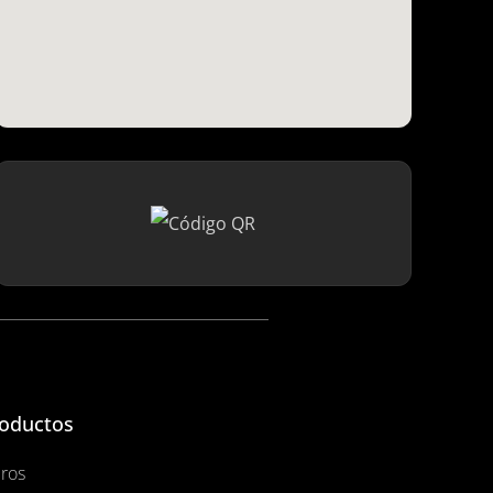
oductos
bros