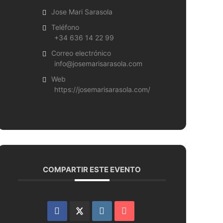
Jose Mari Sarasola
Teléfono
+34 636 14 22 99
Correo electrónico
info@josemarisarasola.com
Web
https://josemarisarasola.com/
COMPARTIR ESTE EVENTO