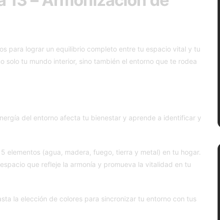
s para lograr un equilibrio completo entre tu espacio vital y tu
no solo tu mundo interior, sino también el entorno que te rodea
rgía del entorno afecta tu bienestar y aprende a identificar y
 5 elementos (agua, madera, fuego, tierra y metal) en tu hogar.
spacio que refleje la armonía y promueva la vitalidad en tu
asta la elección de colores para sincronizar tu entorno con tus