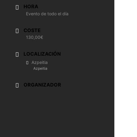
HORA
Evento de todo el día
COSTE
130,00€
LOCALIZACIÓN
Azpeitia
Azpeitia
ORGANIZADOR