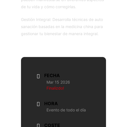
de tu vida y cómo corregirlas.
Gestión Integral: Desarrolla técnicas de auto
sanación basadas en la medicina china para
gestionar tu bienestar de manera integral.
FECHA
Mar 15 2026
Finalizdo!
HORA
Evento de todo el día
COSTE