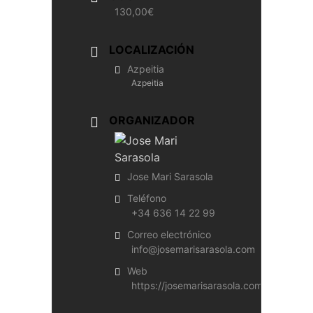
130,00€
LOCALIZACIÓN
Azpeitia
Azpeitia
ORGANIZADOR
Jose Mari Sarasola
Teléfono
+34 636 14 22 99
Correo electrónico
info@josemarisarasola.com
Web
https://josemarisarasola.com/