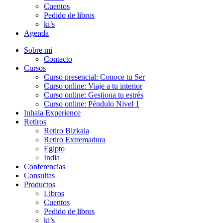
Cuentos
Pedido de libros
ki’s
Agenda
Sobre mi
Contacto
Cursos
Curso presencial: Conoce tu Ser
Curso online: Viaje a tu interior
Curso online: Gestiona tu estrés
Curso online: Péndulo Nivel 1
Inhala Experience
Retiros
Retiro Bizkaia
Retiro Extremadura
Egipto
India
Conferencias
Consultas
Productos
Libros
Cuentos
Pedido de libros
ki’s