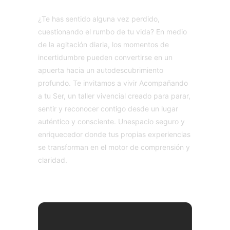
¿Te has sentido alguna vez perdido,
cuestionando el rumbo de tu vida? En medio
de la agitación diaria, los momentos de
incertidumbre pueden convertirse en un
apuerta hacia un autodescubrimiento
profundo. Te invitamos a vivir Acompañando
a tu Ser, un taller vivencial creado para parar,
sentir y reconocer contigo desde un lugar
auténtico y consciente. Unespacio seguro y
enriquecedor donde tus propias experiencias
se transforman en el motor de comprensión y
claridad.