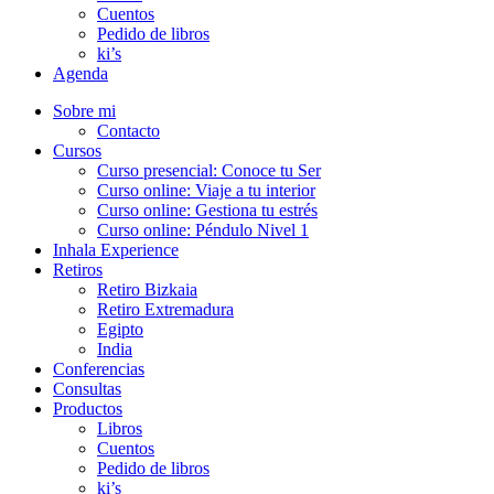
Cuentos
Pedido de libros
ki’s
Agenda
Sobre mi
Contacto
Cursos
Curso presencial: Conoce tu Ser
Curso online: Viaje a tu interior
Curso online: Gestiona tu estrés
Curso online: Péndulo Nivel 1
Inhala Experience
Retiros
Retiro Bizkaia
Retiro Extremadura
Egipto
India
Conferencias
Consultas
Productos
Libros
Cuentos
Pedido de libros
ki’s