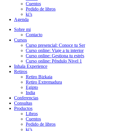
Cuentos
Pedido de libros
ki’s
Agenda
Sobre mi
Contacto
Cursos
Curso presencial: Conoce tu Ser
Curso online: Viaje a tu interior
Curso online: Gestiona tu estrés
Curso online: Péndulo Nivel 1
Inhala Experience
Retiros
Retiro Bizkaia
Retiro Extremadura
Egipto
India
Conferencias
Consultas
Productos
Libros
Cuentos
Pedido de libros
ki’s