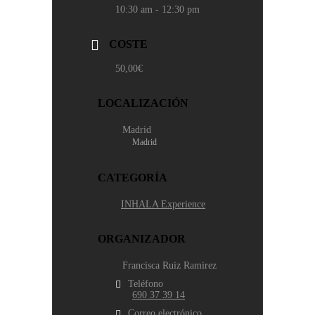
10:30 am - 12:30 pm
COSTE
50,00€
LOCALIZACIÓN
Madrid
Madrid
CATEGORÍA
INHALA Experience
ORGANIZADOR
Francisca Ruiz Ramirez
Teléfono
690 37 39 14
Correo electrónico