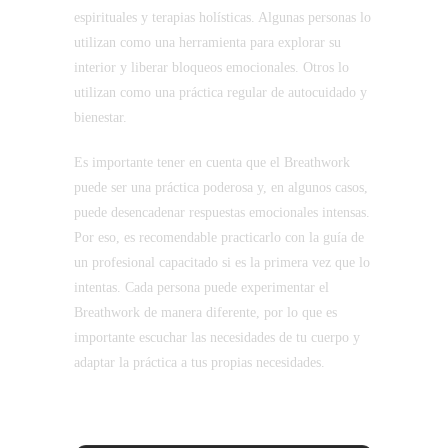
espirituales y terapias holísticas. Algunas personas lo
utilizan como una herramienta para explorar su
interior y liberar bloqueos emocionales. Otros lo
utilizan como una práctica regular de autocuidado y
bienestar.
Es importante tener en cuenta que el Breathwork
puede ser una práctica poderosa y, en algunos casos,
puede desencadenar respuestas emocionales intensas.
Por eso, es recomendable practicarlo con la guía de
un profesional capacitado si es la primera vez que lo
intentas. Cada persona puede experimentar el
Breathwork de manera diferente, por lo que es
importante escuchar las necesidades de tu cuerpo y
adaptar la práctica a tus propias necesidades.