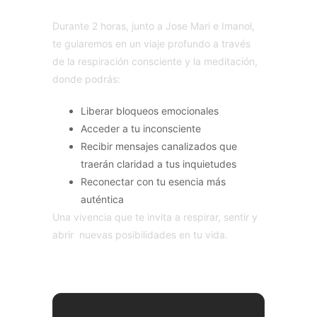
Durante 2 horas, junto a Jose Mari e Imanol,
te guiaremos en un viaje profundo a través
de la respiración consciente y la meditación,
donde podrás:
Liberar bloqueos emocionales
Acceder a tu inconsciente
Recibir mensajes canalizados que
traerán claridad a tus inquietudes
Reconectar con tu esencia más
auténtica
Una vivencia que te invita a respirar, sentir y
abrir nuevas posibilidades en tu vida.