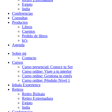
Egipto
India
Conferencias
Consultas
Productos
Libros
Cuentos
Pedido de libros
ki’s
Agenda
Sobre mi
Contacto
Cursos
Curso presencial: Conoce tu Ser
Curso online: Viaje a tu interior
Curso online: Gestiona tu estrés
Curso online: Péndulo Nivel 1
Inhala Experience
Retiros
Retiro Bizkaia
Retiro Extremadura
Egipto
India
Conferencias