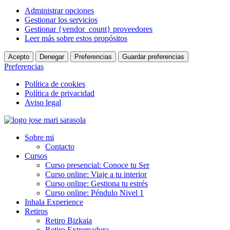
Administrar opciones
Gestionar los servicios
Gestionar {vendor_count} proveedores
Leer más sobre estos propósitos
Acepto
Denegar
Preferencias
Guardar preferencias
Preferencias
Política de cookies
Política de privacidad
Aviso legal
Ir
al
Sobre mi
contenido
Contacto
Cursos
Curso presencial: Conoce tu Ser
Curso online: Viaje a tu interior
Curso online: Gestiona tu estrés
Curso online: Péndulo Nivel 1
Inhala Experience
Retiros
Retiro Bizkaia
Retiro Extremadura