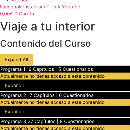
Facebook
Instagram
Tiktok
Youtube
0,00
€
0
Carrito
Viaje a tu interior
Contenido del Curso
Programas
Expand All
Programa 1
19 Capítulos
|
5 Cuestionarios
Actualmente no tienes acceso a este contenido
Programa 1
Expandir
Programa 2
17 Capítulos
|
6 Cuestionarios
Actualmente no tienes acceso a este contenido
Programa 2
Expandir
Programa 3
27 Capítulos
|
8 Cuestionarios
Actualmente no tienes acceso a este contenido